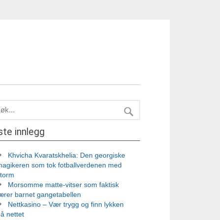
ste innlegg
Khvicha Kvaratskhelia: Den georgiske
magikeren som tok fotballverdenen med
storm
Morsomme matte-vitser som faktisk
ærer barnet gangetabellen
Nettkasino – Vær trygg og finn lykken
å nettet