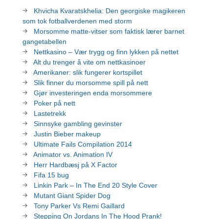
Khvicha Kvaratskhelia: Den georgiske magikeren
som tok fotballverdenen med storm
Morsomme matte-vitser som faktisk lærer barnet
gangetabellen
Nettkasino – Vær trygg og finn lykken på nettet
Alt du trenger å vite om nettkasinoer
Amerikaner: slik fungerer kortspillet
Slik finner du morsomme spill på nett
Gjør investeringen enda morsommere
Poker på nett
Lastetrekk
Sinnsyke gambling gevinster
Justin Bieber makeup
Ultimate Fails Compilation 2014
Animator vs. Animation IV
Herr Hardbæsj på X Factor
Fifa 15 bug
Linkin Park – In The End 20 Style Cover
Mutant Giant Spider Dog
Tony Parker Vs Remi Gaillard
Stepping On Jordans In The Hood Prank!