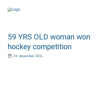
59 YRS OLD woman won
hockey competition
23. desember 2011