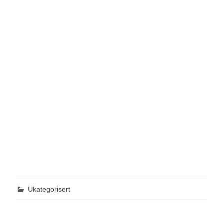
Ukategorisert