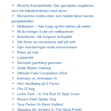
Khvicha Kvaratskhelia: Den georgiske magikeren
som tok fotballverdenen med storm
Morsomme matte-vitser som faktisk lærer barnet
gangetabellen
Nettkasino – Vær trygg og finn lykken på nettet
Alt du trenger å vite om nettkasinoer
Amerikaner: slik fungerer kortspillet
Slik finner du morsomme spill på nett
Gjør investeringen enda morsommere
Poker på nett
Lastetrekk
Sinnsyke gambling gevinster
Justin Bieber makeup
Ultimate Fails Compilation 2014
Animator vs. Animation IV
Herr Hardbæsj på X Factor
Fifa 15 bug
Linkin Park – In The End 20 Style Cover
Mutant Giant Spider Dog
Tony Parker Vs Remi Gaillard
Stepping On Jordans In The Hood Prank!