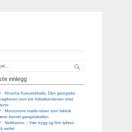
ste innlegg
Khvicha Kvaratskhelia: Den georgiske
magikeren som tok fotballverdenen med
storm
Morsomme matte-vitser som faktisk
ærer barnet gangetabellen
Nettkasino – Vær trygg og finn lykken
å nettet