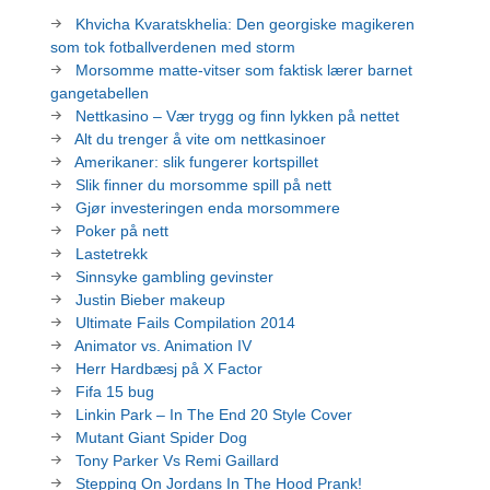
Khvicha Kvaratskhelia: Den georgiske magikeren
som tok fotballverdenen med storm
Morsomme matte-vitser som faktisk lærer barnet
gangetabellen
Nettkasino – Vær trygg og finn lykken på nettet
Alt du trenger å vite om nettkasinoer
Amerikaner: slik fungerer kortspillet
Slik finner du morsomme spill på nett
Gjør investeringen enda morsommere
Poker på nett
Lastetrekk
Sinnsyke gambling gevinster
Justin Bieber makeup
Ultimate Fails Compilation 2014
Animator vs. Animation IV
Herr Hardbæsj på X Factor
Fifa 15 bug
Linkin Park – In The End 20 Style Cover
Mutant Giant Spider Dog
Tony Parker Vs Remi Gaillard
Stepping On Jordans In The Hood Prank!